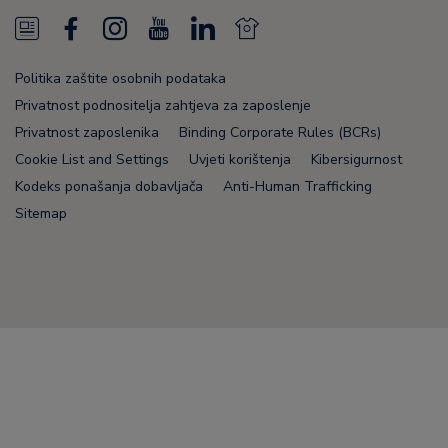
N
F
I
Y
L
N
e
a
n
o
i
e
Politika zaštite osobnih podataka
w
c
s
u
n
w
Privatnost podnositelja zahtjeva za zaposlenje
s
e
t
T
k
s
Privatnost zaposlenika
Binding Corporate Rules (BCRs)
Cookie List and Settings
Uvjeti korištenja
Kibersigurnost
F
b
a
u
e
F
Kodeks ponašanja dobavljača
Anti-Human Trafficking
e
o
g
b
d
e
Sitemap
e
o
r
e
i
e
d
k
a
n
d
Node Name: liferay-78fc5b5b9d-nmvc7
m