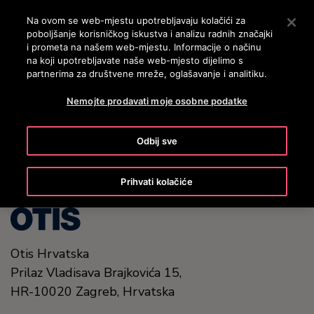
OTISLINE 0800 60 60 60
Nyomja le az Enter billentyűt a fő tartalomra ugráshoz
Na ovom se web-mjestu upotrebljavaju kolačići za
poboljšanje korisničkog iskustva i analizu radnih značajki
PRETRAŽI
i prometa na našem web-mjestu. Informacije o načinu
IZBOR
na koji upotrebljavate naše web-mjesto dijelimo s
partnerima za društvene mreže, oglašavanje i analitiku.
Nemojte prodavati moje osobne podatke
United States (EN)
Odbij sve
Prihvati kolačiće
Otis Hrvatska
Prilaz Vladisava Brajkovića 15,
HR-10020
Zagreb,
Hrvatska