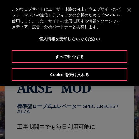
OTISLINE 0120-324-365
[Enter]を押してメインコンテンツにスキップします
このウェブサイトはユーザー体験の向上とウェブサイトのパ
フォーマンスや通信トラフィックの分析のために Cookie を
検
使用します。また、サイトの使用に関する情報をソーシャル
メ
索
メディア、広告、分析パートナーと共有します。
ニ
ュ
個人情報を売却しないでください
BROCHURE
HIGHLIGHTS
MODELS
CONTACT
ー
すべて拒否する
Cookie を受け入れる
®
ARISE
MOD
標準型ロープ式エレベーター SPEC CRECES /
ALZA
工事期間中でも毎日利用可能に