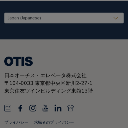
United States (EN)
日本オーチス・エレベータ株式会社
〒104-0033 東京都中央区新川2-27-1
東京住友ツインビルディング東館13階
N
F
I
Y
L
N
e
a
n
o
i
e
プライバシー
求職者のプライバシー