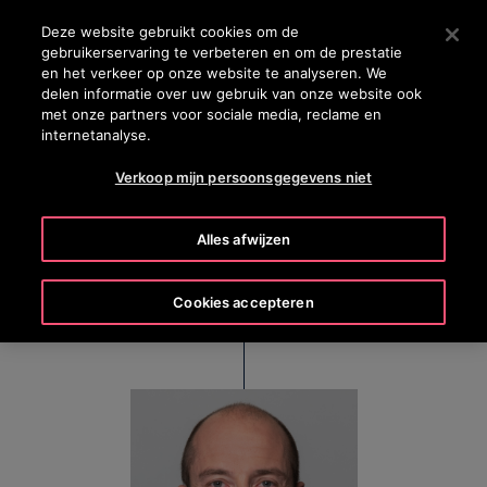
OTISLINE 0800 124 24
Druk op Enter om naar de hoofdinhoud te gaan
Deze website gebruikt cookies om de
gebruikerservaring te verbeteren en om de prestatie
ZOEKEN
en het verkeer op onze website te analyseren. We
MENU
delen informatie over uw gebruik van onze website ook
met onze partners voor sociale media, reclame en
internetanalyse.
Augustin Poisson
Verkoop mijn persoonsgegevens niet
Senior Vice President et Directeur général d'Otis
Alles afwijzen
Europe de l’Ouest
Cookies accepteren