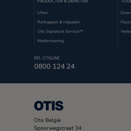
PRODUCTEN & DIENSTEN
TOO
Liften
Down
Roltrappen & rolpaden
Passa
Otis Signature Service™
Verbe
Modernisering
BEL OTISLINE
0800 124 24
Otis België
Spoorwegstraat 34