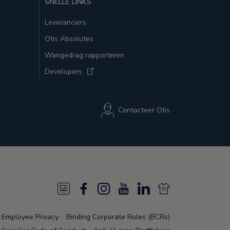
SNELLE LINKS
Leveranciers
Otis Absolutes
Wangedrag rapporteren
Developers
Contacteer Otis
N
F
I
Y
L
N
e
a
n
o
i
e
Employee Privacy
Binding Corporate Rules (BCRs)
w
c
s
u
n
w