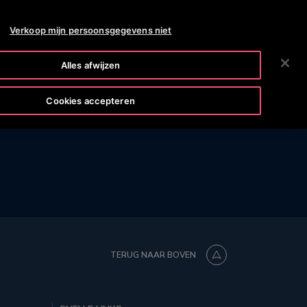
OTISLINE 0800 124 24
NIEUWS
VACATURES
Verkoop mijn persoonsgegevens niet
ZOEKEN
S
OVER ONS
INVESTEERDERS
CONTACT
Alles afwijzen
Cookies accepteren
TERUG NAAR BOVEN