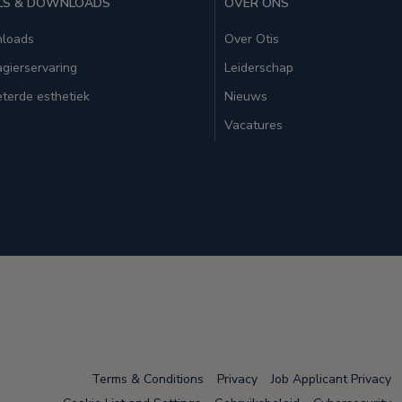
LS & DOWNLOADS
OVER ONS
loads
Over Otis
gierservaring
Leiderschap
terde esthetiek
Nieuws
Vacatures
Terms & Conditions
Privacy
Job Applicant Privacy