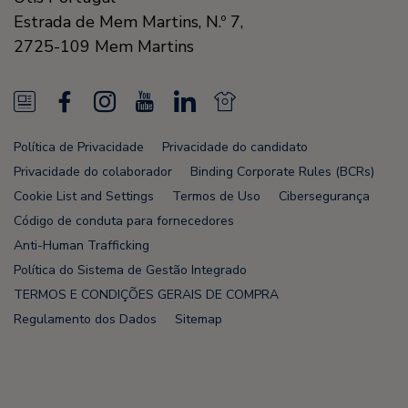
Estrada de Mem Martins, N.º 7,
2725-109
Mem Martins
N
F
I
Y
L
N
e
a
n
o
i
e
Política de Privacidade
Privacidade do candidato
w
c
s
u
n
w
Privacidade do colaborador
Binding Corporate Rules (BCRs)
s
e
t
T
k
s
Cookie List and Settings
Termos de Uso
Cibersegurança
Código de conduta para fornecedores
F
b
a
u
e
F
Anti-Human Trafficking
e
o
g
b
d
e
Política do Sistema de Gestão Integrado
e
o
r
e
i
e
TERMOS E CONDIÇÕES GERAIS DE COMPRA
Regulamento dos Dados
Sitemap
d
k
a
n
d
m