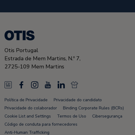
Otis Portugal
Estrada de Mem Martins, N.º 7,
2725-109
Mem Martins
N
F
I
Y
L
N
e
a
n
o
i
e
Política de Privacidade
Privacidade do candidato
w
c
s
u
n
w
Privacidade do colaborador
Binding Corporate Rules (BCRs)
s
e
t
T
k
s
Cookie List and Settings
Termos de Uso
Cibersegurança
Código de conduta para fornecedores
F
b
a
u
e
F
Anti-Human Trafficking