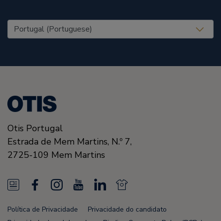
United States (EN)
Otis Portugal
Estrada de Mem Martins, N.º 7,
2725-109
Mem Martins
N
F
I
Y
L
N
e
a
n
o
i
e
Política de Privacidade
Privacidade do candidato
w
c
s
u
n
w