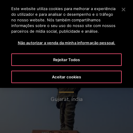
OTISLINE 00351 219 268 200
Prima Enter para saltar para o Conteúdo Principal
Este website utiliza cookies para melhorar a experiência
do utilizador e para analisar o desempenho e o tráfego
PESQUISAR
no nosso website. Nós também compartilhamos
MENU
informações sobre o seu uso do nosso site com nossos
parceiros de mídia social, publicidade e análise.
Não autorizar a venda da minha informação pessoal.
Rejeitar Todos
Aceitar cookies
Estátua da Unidade
Gujarat, índia