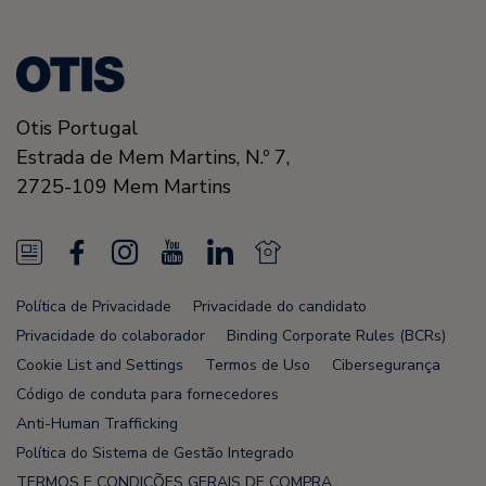
Otis Portugal
Estrada de Mem Martins, N.º 7,
2725-109
Mem Martins
N
F
I
Y
L
N
e
a
n
o
i
e
Política de Privacidade
Privacidade do candidato
w
c
s
u
n
w
Privacidade do colaborador
Binding Corporate Rules (BCRs)
s
e
t
T
k
s
Cookie List and Settings
Termos de Uso
Cibersegurança
Código de conduta para fornecedores
F
b
a
u
e
F
Anti-Human Trafficking
e
o
g
b
d
e
Política do Sistema de Gestão Integrado
TERMOS E CONDIÇÕES GERAIS DE COMPRA