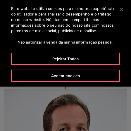
OTISLINE 00351 219 268 200
Prima Enter para saltar para o Conteúdo Principal
Este website utiliza cookies para melhorar a experiência
do utilizador e para analisar o desempenho e o tráfego
PESQUISAR
no nosso website. Nós também compartilhamos
MENU
informações sobre o seu uso do nosso site com nossos
parceiros de mídia social, publicidade e análise.
Não autorizar a venda da minha informação pessoal.
Roman Teichert
Rejeitar Todos
Aceitar cookies