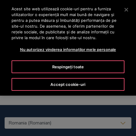
OTISLINE +40 736 555 444
Apăsați Enter pentru a trece la conținutul principal
Acest site web utilizează cookie-uri pentru a furniza
utilizatorilor o experienţă mult mai bună de navigare și
CAUTA
pentru a putea măsura și îmbunătăți performanța de pe
MENIU
site-ul nostru. De asemenea, le oferim partenerilor de
rețele sociale, de publicitate și de analize informații cu
privire la modul în care folosiți site-ul nostru.
Nu autorizez vinderea informaților mele personale
Marie
Respingeți toate
Accept cookie-uri
United States (EN)