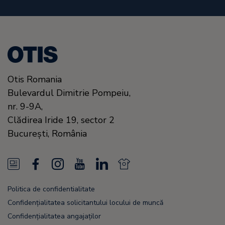
Otis Romania
Bulevardul Dimitrie Pompeiu,
nr. 9-9A,
Clădirea Iride 19, sector 2
Bucureşti,
România
N
F
I
Y
L
N
e
a
n
o
i
e
Politica de confidentialitate
w
c
s
u
n
w
Confidențialitatea solicitantului locului de muncă
s
e
t
T
k
s
Confidențialitatea angajaților