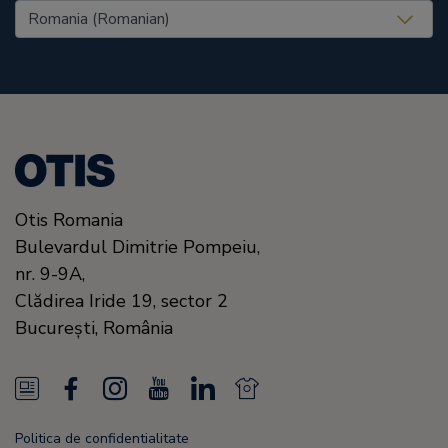
United States (EN)
Otis Romania
Bulevardul Dimitrie Pompeiu,
nr. 9-9A,
Clădirea Iride 19, sector 2
Bucureşti,
România
N
F
I
Y
L
N
e
a
n
o
i
e
Politica de confidentialitate