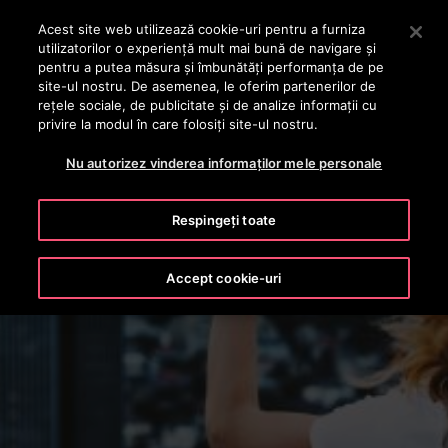
OTISLINE +40 736 555 444
Apăsați Enter pentru a trece la conținutul principal
Acest site web utilizează cookie-uri pentru a furniza
utilizatorilor o experienţă mult mai bună de navigare și
CAUTA
pentru a putea măsura și îmbunătăți performanța de pe
MENIU
site-ul nostru. De asemenea, le oferim partenerilor de
rețele sociale, de publicitate și de analize informații cu
privire la modul în care folosiți site-ul nostru.
Nu autorizez vinderea informaților mele personale
Respingeți toate
Accept cookie-uri
Absolutele Otis