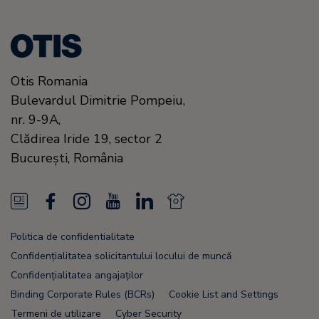
Otis Romania
Bulevardul Dimitrie Pompeiu,
nr. 9-9A,
Clădirea Iride 19, sector 2
Bucureşti,
România
N
F
I
Y
L
N
e
a
n
o
i
e
Politica de confidentialitate
w
c
s
u
n
w
Confidențialitatea solicitantului locului de muncă
s
e
t
T
k
s
Confidențialitatea angajaților
Binding Corporate Rules (BCRs)
Cookie List and Settings
F
b
a
u
e
F
Termeni de utilizare
Cyber Security