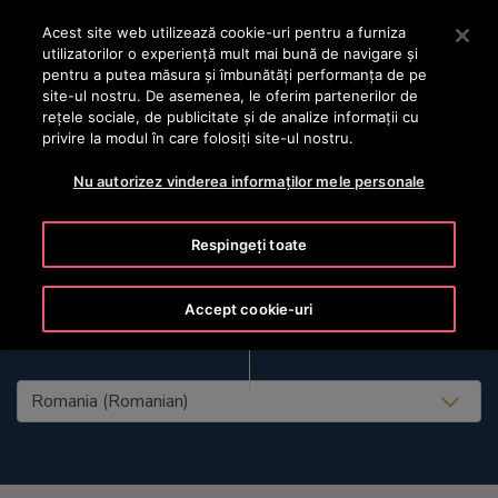
OTISLINE +40 736 555 444
Apăsați Enter pentru a trece la conținutul principal
Acest site web utilizează cookie-uri pentru a furniza
utilizatorilor o experienţă mult mai bună de navigare și
CAUTA
pentru a putea măsura și îmbunătăți performanța de pe
MENIU
site-ul nostru. De asemenea, le oferim partenerilor de
rețele sociale, de publicitate și de analize informații cu
privire la modul în care folosiți site-ul nostru.
Nu autorizez vinderea informaților mele personale
Respingeți toate
Accept cookie-uri
United States (EN)