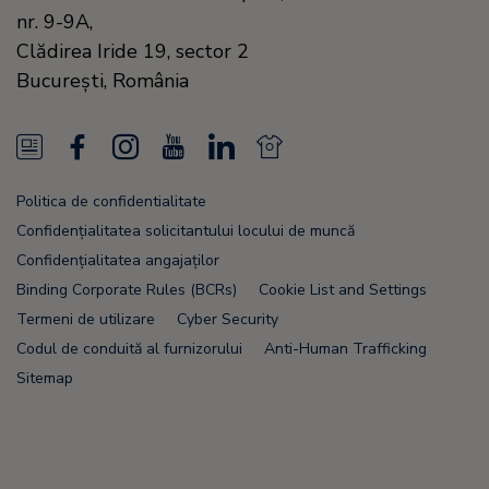
nr. 9-9A,
Clădirea Iride 19, sector 2
Bucureşti,
România
N
F
I
Y
L
N
e
a
n
o
i
e
Politica de confidentialitate
w
c
s
u
n
w
Confidențialitatea solicitantului locului de muncă
s
e
t
T
k
s
Confidențialitatea angajaților
Binding Corporate Rules (BCRs)
Cookie List and Settings
F
b
a
u
e
F
Termeni de utilizare
Cyber Security
e
o
g
b
d
e
Codul de conduită al furnizorului
Anti-Human Trafficking
e
o
r
e
i
e
Sitemap
d
k
a
n
d
m
Node Name: liferay-78fc5b5b9d-nmvc7