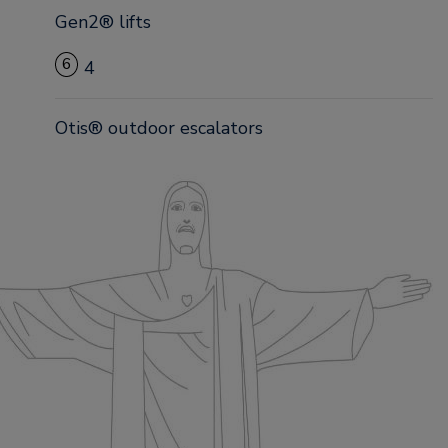
Gen2® lifts
6
4
Otis® outdoor escalators