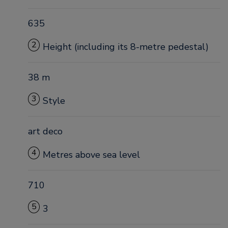
635
2
Height (including its 8-metre pedestal)
38 m
3
Style
art deco
4
Metres above sea level
710
5
3