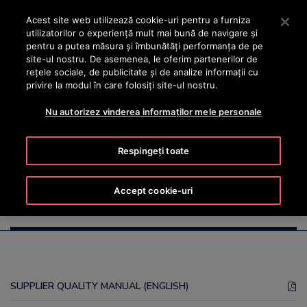
OTISLINE +40 736 555 444
Apăsați Enter pentru a trece la conținutul principal
Acest site web utilizează cookie-uri pentru a furniza
utilizatorilor o experienţă mult mai bună de navigare și
CAUTA
pentru a putea măsura și îmbunătăți performanța de pe
MENIU
site-ul nostru. De asemenea, le oferim partenerilor de
rețele sociale, de publicitate și de analize informații cu
privire la modul în care folosiți site-ul nostru.
Nu autorizez vinderea informaților mele personale
Supplier Quality Manuals
Respingeți toate
Accept cookie-uri
Supplier Quality Manuals
SUPPLIER QUALITY MANUAL (ENGLISH)