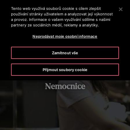
OTISLINE (800) 107-525
Stisknutím klávesy Enter přeskočíte na hlavní obsah
Tento web využívá souborů cookie s cílem zlepšit
používání stránky uživatelem a analyzovat její výkonnost
VYHLEDÁVÁNÍ
a provoz. Informace o vašem využívání sdílíme s našimi
MENU
partnery ze sociálních médií, reklamy a analytiky.
Neprodávat moje osobní informace
Zamítnout vše
Přijmout soubory cookie
Nemocnice