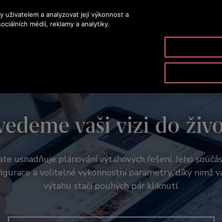
y uživatelem a analyzovat její výkonnost a
ciálních médií, reklamy a analytiky.
VÝROBKY A SLUŽBY
NÁSTROJE A ZDROJE
NAŠE S
edeme vaši vizi do živ
ate usnadňuje plánování výtahových řešení. Jeho součás
gurace a volitelné výkonnostní parametry, díky nimž 
výtahu stačí pouhých pár kliknutí.