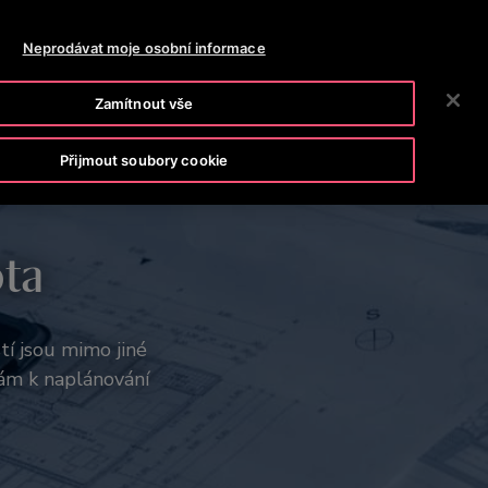
OTISLINE (800) 107-525
NEWSROOM
KARIÉRA
Neprodávat moje osobní informace
VYHLEDÁVÁN
POLEČNOST
INVESTOŘI
KONTAKTUJTE NÁS
Zamítnout vše
Přijmout soubory cookie
ota
tí jsou mimo jiné
vám k naplánování