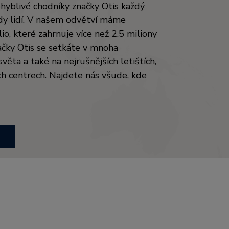
ohyblivé chodníky značky Otis každý
rdy lidí. V našem odvětví máme
lio, které zahrnuje více než 2.5 miliony
ačky Otis se setkáte v mnoha
věta a také na nejrušnějších letištích,
ch centrech. Najdete nás všude, kde