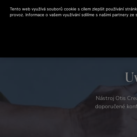
Stisknutím klávesy Enter přeskočíte na hlavní obsah
Tento web využívá souborů cookie s cílem zlepšit používání stránk
provoz. Informace o vašem využívání sdílíme s našimi partnery ze so
Uv
Nástroj Otis Cre
doporučené konfi