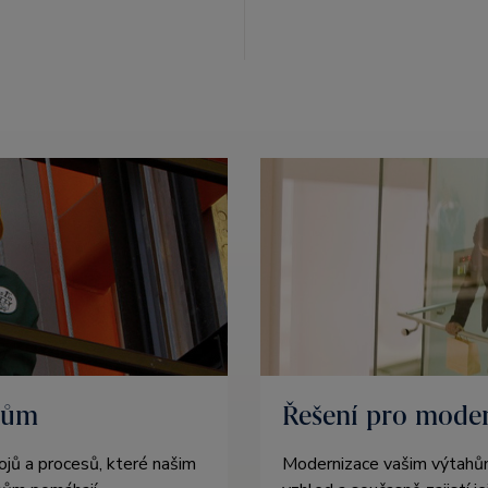
kům
Řešení pro moder
jů a procesů, které našim
Modernizace vašim výtahům