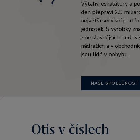
Výtahy, eskalátory a p
den přepraví 2.5 milia
největší servisní portfo
jednotek. S výrobky zn
z nejslavnějších budov s
nádražích a v obchodní
jsou lidé v pohybu.
NAŠE SPOLEČNOST
Otis v číslech