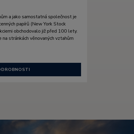
enům a jako samostatná společnost je
cenných papírů (New York Stock
akciemi obchodovalo již před 100 lety.
ete na stránkách věnovaných vztahům
ODROBNOSTI