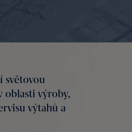
í světovou
v oblasti výroby,
servisu výtahů a