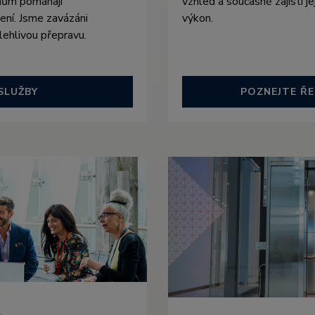
mům pomáhají
vzhled a současně zajistí j
ení. Jsme zavázáni
výkon.
lehlivou přepravu.
SLUŽBY
POZNEJTE ŘE