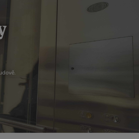
y
udově.