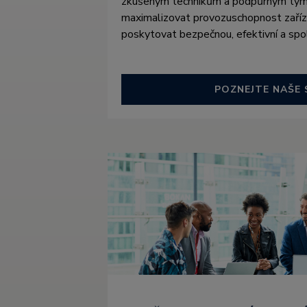
zkušeným technikům a podpůrným tý
maximalizovat provozuschopnost zaříz
poskytovat bezpečnou, efektivní a spo
POZNEJTE NAŠE 