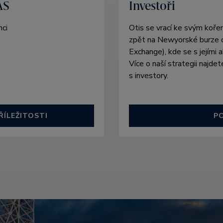
ÁS
Investoři
nci
Otis se vrací ke svým koř
zpět na Newyorské burze 
Exchange), kde se s jejími 
Více o naší strategii najd
s investory.
ŘÍLEŽITOSTI
P