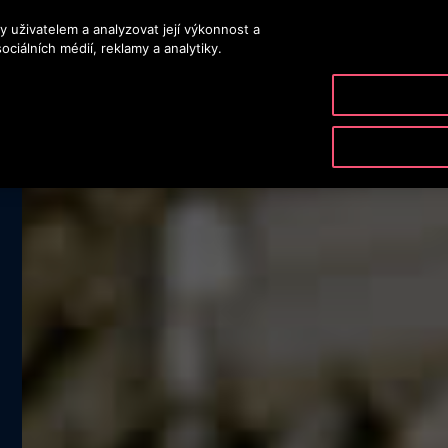
y uživatelem a analyzovat její výkonnost a
ciálních médií, reklamy a analytiky.
VÝROBKY A SLUŽBY
NÁSTROJE A ZDROJE
NAŠE S
NÁS