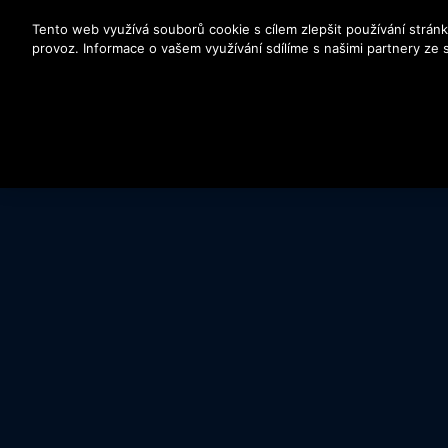
Stisknutím klávesy Enter přeskočíte na hlavní obsah
Tento web využívá souborů cookie s cílem zlepšit používání stránk
provoz. Informace o vašem využívání sdílíme s našimi partnery ze so
HLAVNÍ FAKTA
DALŠÍ ŘEŠENÍ
KONTAKTUJTE 