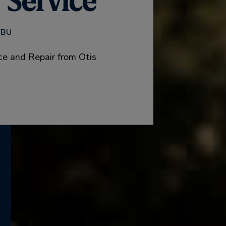
 Service
YBU
ce and Repair from Otis