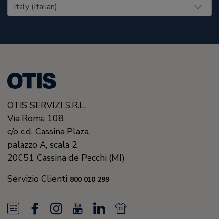
United States (EN)
OTIS SERVIZI S.R.L.
Via Roma 108
c/o c.d. Cassina Plaza,
palazzo A, scala 2
20051
Cassina de Pecchi (MI)
Servizio Clienti
800 010 299
N
F
I
Y
L
N