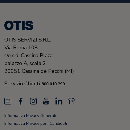
OTIS SERVIZI S.R.L.
Via Roma 108
c/o c.d. Cassina Plaza,
palazzo A, scala 2
20051
Cassina de Pecchi (MI)
Servizio Clienti
800 010 299
N
F
I
Y
L
N
e
a
n
o
i
e
Informativa Privacy Generale
w
c
s
u
n
w
Informativa Privacy per i Candidati