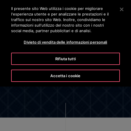
OTISLINE 800 824 024
Premere Invio per passare al contenuto principale
Il presente sito Web utilizza i cookie per migliorare
l'esperienza utente e per analizzare le prestazioni e il
RICERCA
traffico sul nostro sito Web. Inoltre, condividiamo le
MENÙ
informazioni sull'utilizzo del nostro sito con i nostri
social media, partner pubblicitari e di analisi.
Divieto di vendita delle informazioni personali
Rifiuta tutti
INFORMATIVA SULLA PRIVACY
PER I CANDIDATI AD UN POSTO
Accetta i cookie
DI LAVORO