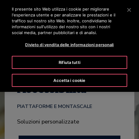
OTISLINE 800 824 024
Premere Invio per passare al contenuto principale
Il presente sito Web utilizza i cookie per migliorare
l'esperienza utente e per analizzare le prestazioni e il
RICERCA
traffico sul nostro sito Web. Inoltre, condividiamo le
MENÙ
informazioni sull'utilizzo del nostro sito con i nostri
social media, partner pubblicitari e di analisi.
BROCHURE
EQUIPMENT
PLATFORMS
RISORSE
CONT
Divieto di vendita delle informazioni personali
Rifiuta tutti
Accetta i cookie
Accessibilità
PIATTAFORME E MONTASCALE
Soluzioni personalizzate