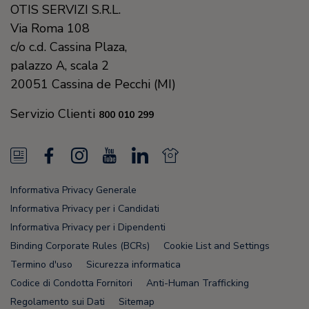
OTIS SERVIZI S.R.L.
Via Roma 108
c/o c.d. Cassina Plaza,
palazzo A, scala 2
20051
Cassina de Pecchi (MI)
Servizio Clienti
800 010 299
N
F
I
Y
L
N
e
a
n
o
i
e
Informativa Privacy Generale
w
c
s
u
n
w
Informativa Privacy per i Candidati
s
e
t
T
k
s
Informativa Privacy per i Dipendenti
Binding Corporate Rules (BCRs)
Cookie List and Settings
F
b
a
u
e
F
Termino d'uso
Sicurezza informatica
e
o
g
b
d
e
Codice di Condotta Fornitori
Anti-Human Trafficking
e
o
r
e
i
e
Regolamento sui Dati
Sitemap