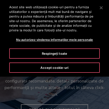
OTISLINE +40 736 555 444
Apăsați Enter pentru a trece la conținutul principal
Acest site web utilizează cookie-uri pentru a furniza
utilizatorilor o experienţă mult mai bună de navigare și
CAUTA
pentru a putea măsura și îmbunătăți performanța de pe
MENIU
site-ul nostru. De asemenea, le oferim partenerilor de
rețele sociale, de publicitate și de analize informații cu
privire la modul în care folosiți site-ul nostru.
Nu autorizez vinderea informaților mele personale
Viziunea ta în mișcare
Respingeți toate
Instrumentul nostru Otis Create poate ajuta la
Accept cookie-uri
simplificarea planificării sistemului de lift, cu
configurații recomandate, detalii personalizate de
performanță și multe altele - totul în câteva click-
uri.