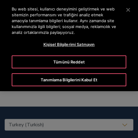
OTISLINE 444 68 47
Ana İçeriğe atlamak için Enter tuşuna basın
Bu web sitesi, kullanıcı deneyimini geliştirmek ve web
sitemizin performansını ve trafiğini analiz etmek
ARA
amacıyla tanımlama bilgileri kullanır. Aynı zamanda site
MENÜ
kullanımınızla ilgili bilgileri; sosyal medya, reklamcılık ve
analiz ortaklarımızla paylaşıyoruz.
Kişisel Bilgilerimi Satmayın
Elin
Tümünü Reddet
Tanımlama Bilgilerini Kabul Et
United States (EN)