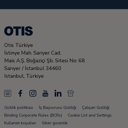
Otis Türkiye
İstinye Mah. Sariyer Cad.
Mais A.Ş. Boğaziçi Şb. Sitesi No: 68
Sarıyer / İstanbul
34460
Istanbul
,
Türkiye
N
F
I
Y
L
N
e
a
n
o
i
e
Gizlilik politikası
İş Başvurusu Gizliliği
Çalışan Gizliliği
w
c
s
u
n
w
Binding Corporate Rules (BCRs)
Cookie List and Settings
s
e
t
T
k
s
Kullanım koşulları
Siber güvenlik