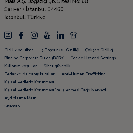
Mais A.Ş. Boğaziçi Şb. Sitesi No: 68
Sarıyer / İstanbul
34460
Istanbul
,
Türkiye
N
F
I
Y
L
N
e
a
n
o
i
e
Gizlilik politikası
İş Başvurusu Gizliliği
Çalışan Gizliliği
w
c
s
u
n
w
Binding Corporate Rules (BCRs)
Cookie List and Settings
s
e
t
T
k
s
Kullanım koşulları
Siber güvenlik
Tedarikçi davranış kuralları
Anti-Human Trafficking
F
b
a
u
e
F
Kişisel Verilerin Korunması
e
o
g
b
d
e
Kişisel Verilerin Korunması Ve İşlenmesi Çağrı Merkezi
e
o
r
e
i
e
Aydınlatma Metni
Sitemap
d
k
a
n
d
m