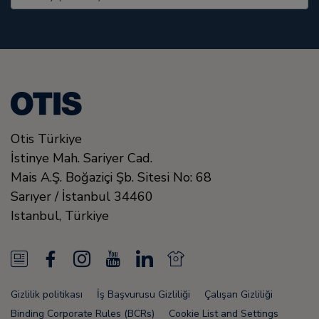
Otis Türkiye
İstinye Mah. Sariyer Cad.
Mais A.Ş. Boğaziçi Şb. Sitesi No: 68
Sarıyer / İstanbul
34460
Istanbul
,
Türkiye
N
F
I
Y
L
N
e
a
n
o
i
e
Gizlilik politikası
İş Başvurusu Gizliliği
Çalışan Gizliliği
w
c
s
u
n
w
Binding Corporate Rules (BCRs)
Cookie List and Settings