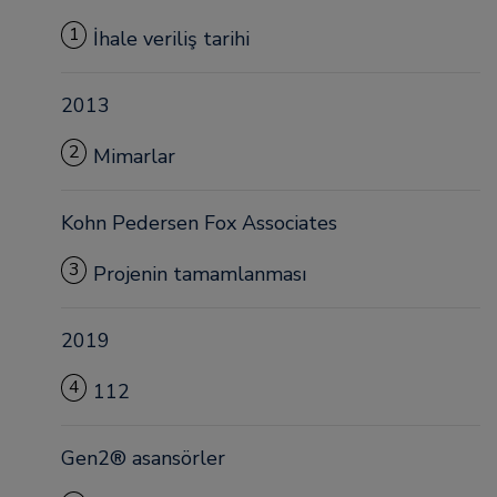
1
İhale veriliş tarihi
2013
2
Mimarlar
Kohn Pedersen Fox Associates
3
Projenin tamamlanması
2019
4
112
Gen2® asansörler