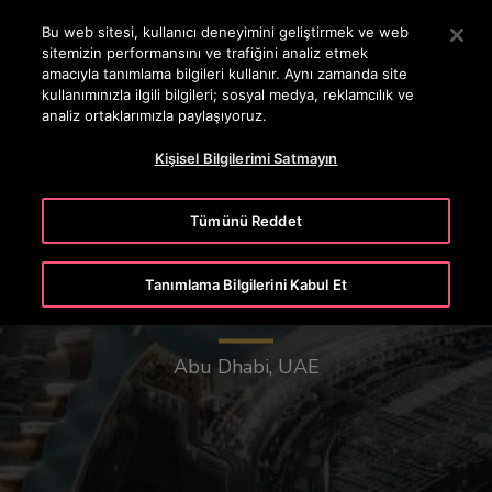
OTISLINE 444 68 47
Ana İçeriğe atlamak için Enter tuşuna basın
Bu web sitesi, kullanıcı deneyimini geliştirmek ve web
sitemizin performansını ve trafiğini analiz etmek
ARA
amacıyla tanımlama bilgileri kullanır. Aynı zamanda site
MENÜ
kullanımınızla ilgili bilgileri; sosyal medya, reklamcılık ve
analiz ortaklarımızla paylaşıyoruz.
Kişisel Bilgilerimi Satmayın
Tümünü Reddet
Tanımlama Bilgilerini Kabul Et
Abu Dabi Uluslararası Havalimanı
Abu Dhabi, UAE