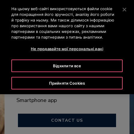
OTISLINE
Натисніть клавішу Enter, щоб перейти до основного вм
На цьому веб-сайті використовуються файли cookie
для покращення його зручності, аналізу його роботи
ПОШУК
й трафіку на ньому. Ми також ділимося інформацією
МЕН
про використання вами нашого сайту з нашими
партнерами в соціальних мережах, рекламними
партнерами та партнерами з питань аналітики.
Не продавайте мої персональні дані
eCall™
Відхилити все
Прийняти Cookies
YOUR PERSONAL ELEVATOR BUTTON
Smartphone app
CONTACT US