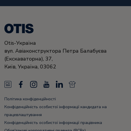
Otis-Україна
вул. Авіаконструктора Петра Балабуєва
(Екскаваторна), 37,
Київ,
Україна,
03062
N
F
I
Y
L
N
e
a
n
o
i
e
Політика конфіденційності
w
c
s
u
n
w
Конфіденційність особистої інформації кандидата на
s
e
t
T
k
s
працевлаштування
Конфіденційність особистої інформації працівника
F
b
a
u
e
F
Обов'язкові корпоративні правила (BCRs)