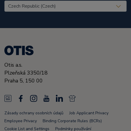
United States (EN)
Otis a.s.
Plzeňská 3350/18
Praha 5, 150 00
N
F
I
Y
L
N
e
a
n
o
i
e
Zásady ochrany osobních údajů
Job Applicant Privacy
w
c
s
u
n
w
Employee Privacy
Binding Corporate Rules (BCRs)
s
e
t
T
k
s
Cookie List and Settings
Podmínky používání