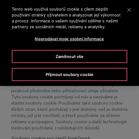
OTISLINE (800) 107-525
Stisknutím klávesy Enter přeskočíte na hlavní obsah
Tento web využívá souborů cookie s cílem zlepšit
používání stránky uživatelem a analyzovat její výkonnost
VYHLEDÁVÁNÍ
a provoz. Informace o vašem využívání sdílíme s našimi
MENU
partnery ze sociálních médií, reklamy a analytiky.
Neprodávat moje osobní informace
Seznam souborů cookie
Zamítnout vše
Soubor cookie je malý datový soubor (textový soubor),
Přijmout soubory cookie
který se ukládá v prohlížeči zařízení, když návštěvník
vstoupí na stránku, a shromažďuje informace, jako je
jazyková předvolba nebo přihlašovací údaje uživatele.
Tyto soubory cookie pocházejí od nás a nazýváme je
vlastní soubory cookie. Používáme také soubory cookie
třetích stran, které pocházejí z jiné domény, než je doména
stránky, jež jste navštívili, a které používáme za účelem
reklamy a propagace. Soubory cookie a další technologie
sledování používáme z následujících důvodů:
Soubory cookie pro lepší funkčnost