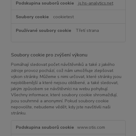
r
js.hs-analytics.net
o
l
cookietest
e
p
Třetí strana
š
í
f
u
Soubory cookie pro zvýšení výkonu
n
Pomáhají sledovat počet návštěvníků a také z jakého
k
zdroje provoz pochází, což nám umožňuje zlepšovat
č
výkon stránky. Můžeme s nimi určovat, které stránky jsou
n
nejoblíbenější a které nejsou oblíbené, a také sledovat,
o
jakým způsobem se návštěvníci na webu pohybují.
s
Všechny informace, které soubory cookie shromažďují,
jsou souhrnné a anonymní. Pokud soubory cookie
t
nepovolíte, nebudeme vědět, kdy jste navštívili naši
stránku.
S
www.otis.com
o