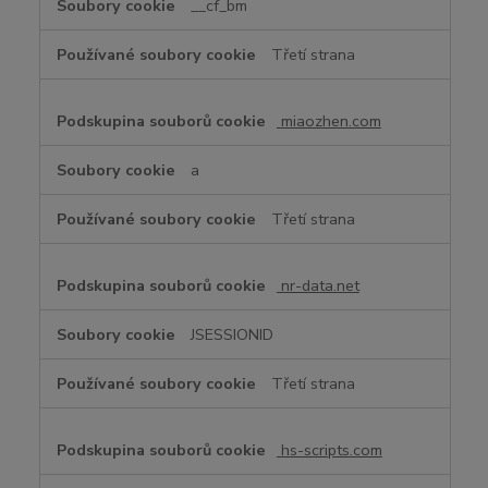
__cf_bm
Třetí strana
miaozhen.com
a
Třetí strana
nr-data.net
JSESSIONID
Třetí strana
hs-scripts.com