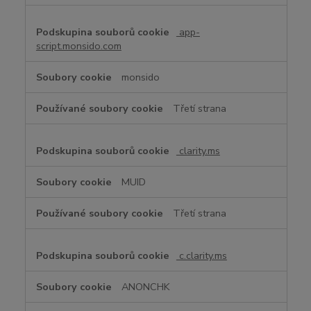
app-
script.monsido.com
monsido
Třetí strana
clarity.ms
MUID
Třetí strana
c.clarity.ms
ANONCHK