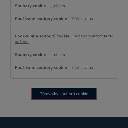
__cf_bm
Třetí strana
hubspotusercontent-
na1.net
__cf_bm
Třetí strana
Předvolby souborů cookie