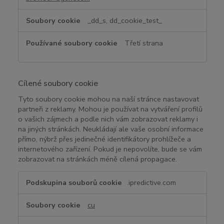
v
ý
_dd_s, dd_cookie_test_
k
o
Třetí strana
n
u
Cílené soubory cookie
Tyto soubory cookie mohou na naší stránce nastavovat
partneři z reklamy. Mohou je používat na vytváření profilů
o vašich zájmech a podle nich vám zobrazovat reklamy i
na jiných stránkách. Neukládají ale vaše osobní informace
přímo, nýbrž přes jedinečné identifikátory prohlížeče a
internetového zařízení. Pokud je nepovolíte, bude se vám
zobrazovat na stránkách méně cílená propagace.
C
.ipredictive.com
í
l
cu
e
n