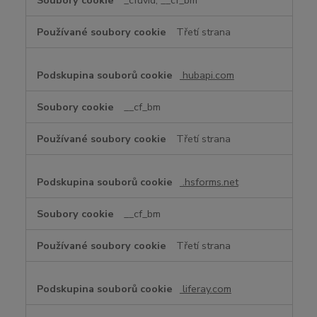
_cfuvid, __cf_bm
Třetí strana
hubapi.com
__cf_bm
Třetí strana
.hsforms.net
__cf_bm
Třetí strana
liferay.com