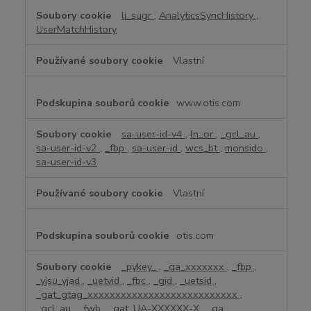
li_sugr
,
AnalyticsSyncHistory
,
UserMatchHistory
Vlastní
www.otis.com
sa-user-id-v4
,
ln_or
,
_gcl_au
,
sa-user-id-v2
,
_fbp
,
sa-user-id
,
wcs_bt
,
monsido
,
sa-user-id-v3
Vlastní
otis.com
_pykey_
,
_ga_xxxxxxx
,
_fbp
,
_yjsu_yjad
,
_uetvid
,
_fbc
,
_gid
,
_uetsid
,
_gat_gtag_xxxxxxxxxxxxxxxxxxxxxxxxxxx
,
_gcl_au
,
_fwb
,
_gat_UA-XXXXXX-X
,
_ga
,