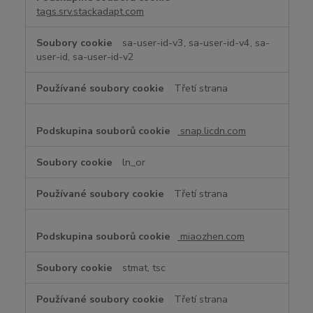
tags.srv.stackadapt.com
sa-user-id-v3, sa-user-id-v4, sa-
user-id, sa-user-id-v2
Třetí strana
snap.licdn.com
ln_or
Třetí strana
miaozhen.com
stmat, tsc
Třetí strana