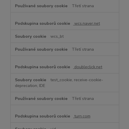
Třetí strana
wcs.naver.net
wcs_bt
Třetí strana
doubleclick.net
test_cookie, receive-cookie-
deprecation, IDE
Třetí strana
turn.com