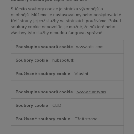
S těmito soubory cookie je stránka výkonnější a
osobnější. Můžeme je nastavovat my nebo poskytovatelé
třetí strany, jejichž služby na stránkách používáme. Pokud
soubory cookie nepovolíte, je možné, že některé nebo
všechny tyto služby nebudou fungovat správně.
S
www.otis.com
o
u
hubspotutk
b
o
Vlastní
r
y
c
www.clarity.ms
o
o
CLID
k
i
Třetí strana
e
p