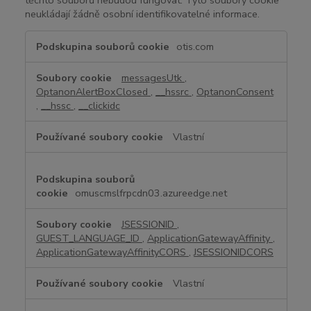
neukládají žádně osobní identifikovatelné informace.
N
otis.com
a
p
messagesUtk
,
r
OptanonAlertBoxClosed
,
__hssrc
,
OptanonConsent
o
,
__hssc
,
__clickidc
s
t
Vlastní
o
n
e
z
omuscmslfrpcdn03.azureedge.net
b
y
JSESSIONID
,
t
GUEST_LANGUAGE_ID
,
ApplicationGatewayAffinity
,
n
ApplicationGatewayAffinityCORS
,
JSESSIONIDCORS
é
s
Vlastní
o