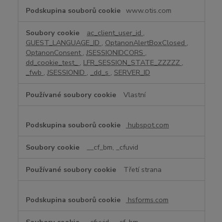
u
www.otis.com
b
o
ac_client_user_id
,
r
GUEST_LANGUAGE_ID
,
OptanonAlertBoxClosed
,
y
OptanonConsent
,
JSESSIONIDCORS
,
c
dd_cookie_test_
,
LFR_SESSION_STATE_ZZZZZ
,
o
_fwb
,
JSESSIONID
,
_dd_s
,
SERVER_ID
o
k
Vlastní
i
e
hubspot.com
__cf_bm, _cfuvid
Třetí strana
hsforms.com