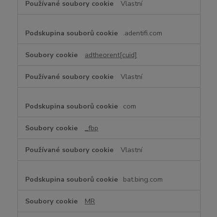
Vlastní
é
s
o
.adentifi.com
u
b
adtheorent[cuid]
o
r
Vlastní
y
c
o
com
o
k
_fbp
i
e
Vlastní
bat.bing.com
MR