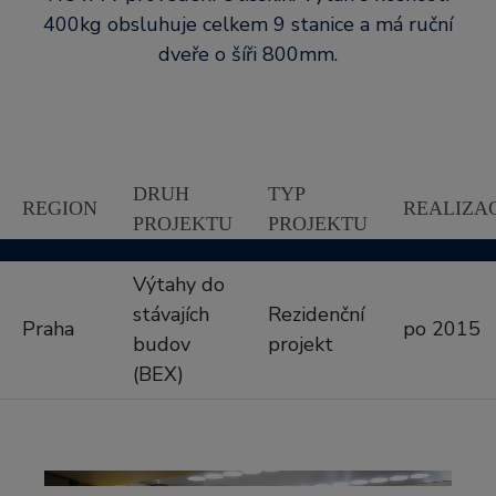
400kg obsluhuje celkem 9 stanice a má ruční
dveře o šíři 800mm.
DRUH
TYP
REGION
REALIZA
PROJEKTU
PROJEKTU
Výtahy do
stávajích
Rezidenční
Praha
po 2015
budov
projekt
(BEX)