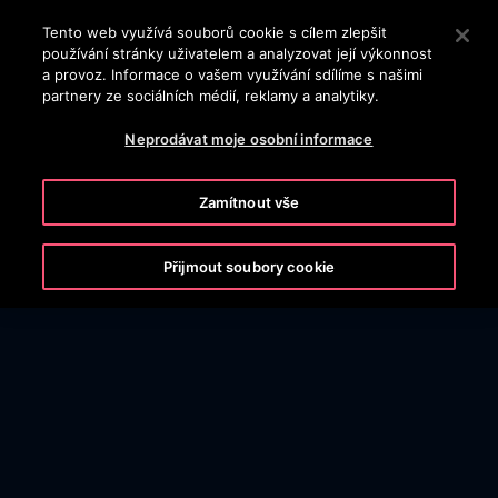
OTISLINE (800) 107-525
Stisknutím klávesy Enter přeskočíte na hlavní obsah
Tento web využívá souborů cookie s cílem zlepšit
používání stránky uživatelem a analyzovat její výkonnost
VYHLEDÁVÁNÍ
a provoz. Informace o vašem využívání sdílíme s našimi
MENU
partnery ze sociálních médií, reklamy a analytiky.
Neprodávat moje osobní informace
Zamítnout vše
Přijmout soubory cookie