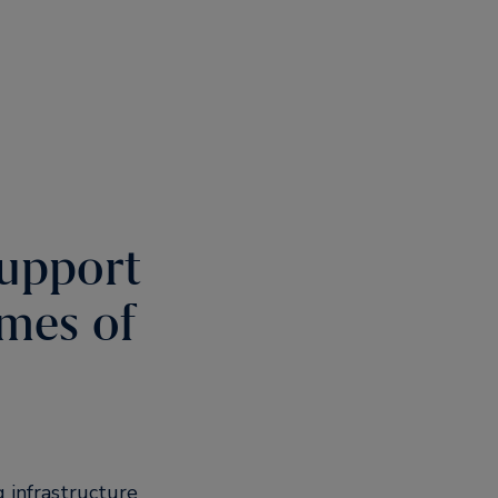
support
mes of
g infrastructure