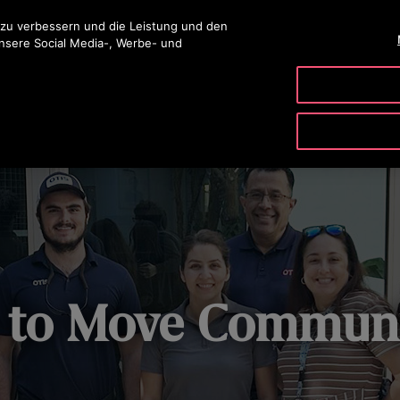
ingen
 zu verbessern und die Leistung und den
unsere Social Media-, Werbe- und
PRODUKTE & SERVICE
TOOLS
UNSER UNTERNE
 to Move Communi