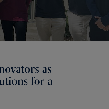
nnovators as
utions for a