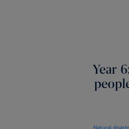
Year 6
peopl
Natural disast