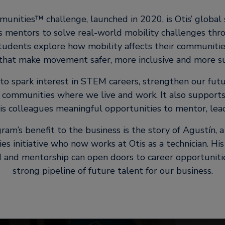
ities™ challenge, launched in 2020, is Otis’ global s
s mentors to solve real-world mobility challenges thr
 students explore how mobility affects their communiti
 that make movement safer, more inclusive and more su
to spark interest in STEM careers, strengthen our fut
e communities where we live and work. It also support
tis colleagues meaningful opportunities to mentor, lea
m’s benefit to the business is the story of Agustín, a
 initiative who now works at Otis as a technician. Hi
nd mentorship can open doors to career opportunitie
strong pipeline of future talent for our business.