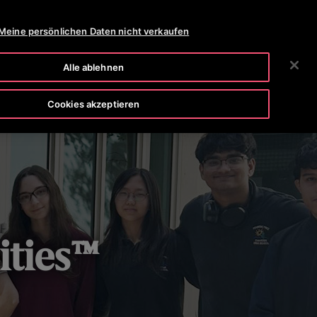
OTISLINE 0800-82-82 82
NEWSROOM
KARRIERE
Meine persönlichen Daten nicht verkaufen
SUCHEN
HMEN
INVESTOREN
KONTAKTIEREN SIE UNS
Alle ablehnen
Cookies akzeptieren
ties™