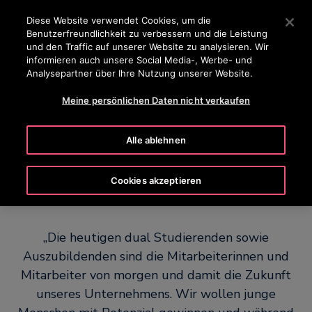
OTISLINE 0 800 20 30 40 50
Drücken Sie die Eingabetaste, um zum Hauptinhalt zu spr
Diese Website verwendet Cookies, um die
Benutzerfreundlichkeit zu verbessern und die Leistung
SUCHEN
und den Traffic auf unserer Website zu analysieren. Wir
MENÜ
informieren auch unsere Social Media-, Werbe- und
Analysepartner über Ihre Nutzung unserer Website.
KARRIERE
STELLENANZEIGEN
WAS WIR BIETEN
AUSBI
Meine persönlichen Daten nicht verkaufen
Alle ablehnen
Duales Studium bei Otis
Cookies akzeptieren
„Die heutigen dual Studierenden sowie
Auszubildenden sind die Mitarbeiterinnen und
Mitarbeiter von morgen und damit die Zukunft
unseres Unternehmens. Wir wollen junge