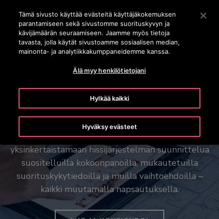
OTISLINE (0800) 168 111
Siirry pääsisältöön painamalla Enter
Tämä sivusto käyttää evästeitä käyttäjäkokemuksen
parantamiseen sekä sivustomme suorituskyvyn ja
HAE
kävijämäärän seuraamiseen. Jaamme myös tietoja
VALI
tavasta, jolla käytät sivustoamme sosiaalisen median,
mainonta- ja analytiikkakumppaneidemme kanssa.
Älä myy henkilötietojani
Hylkää kaikki
Sinun visiosi liikenteessä
Hyväksy evästeet
Otis Create -työkalumme auttaa
yksinkertaistamaan hissijärjestelmän suunnittelua
suositelluilla kokoonpanoilla, mukautetuilla
suorituskykytiedoilla ja muilla vaihtoehdoilla –
kaikki muutamalla napsautuksella.