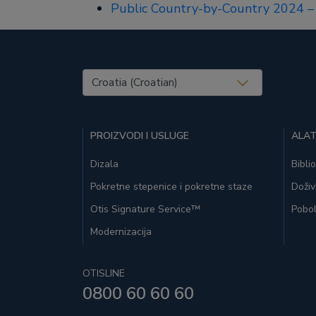
Public Country-by-Country 2024 – 
United States (EN)
PROIZVODI I USLUGE
ALAT
Dizala
Bibli
Pokretne stepenice i pokretne staze
Doživ
Otis Signature Service™
Pobol
Modernizacija
OTISLINE
0800 60 60 60