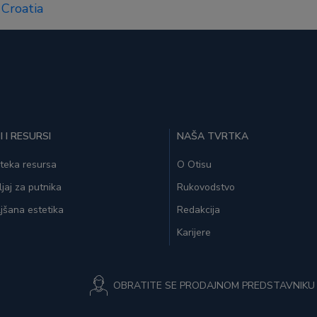
Croatia
I I RESURSI
NAŠA TVRTKA
oteka resursa
O Otisu
ljaj za putnika
Rukovodstvo
jšana estetika
Redakcija
Karijere
OBRATITE SE PRODAJNOM PREDSTAVNIKU