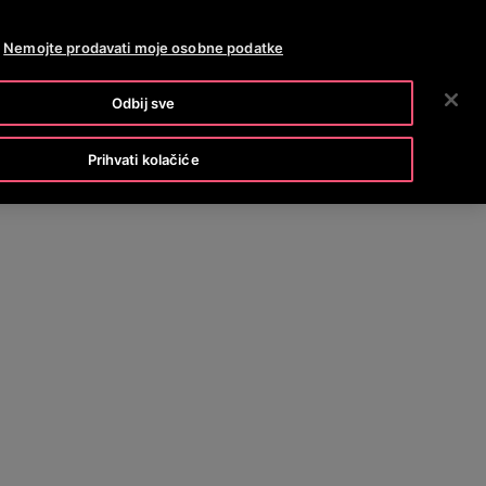
OTISLINE 0800 60 60 60
NOVOSTI
KARIJERE
Nemojte prodavati moje osobne podatke
PRETRAŽI
TVRTKA
INVESTITORI
KONTAKTIRAJTE NAS
Odbij sve
Prihvati kolačiće