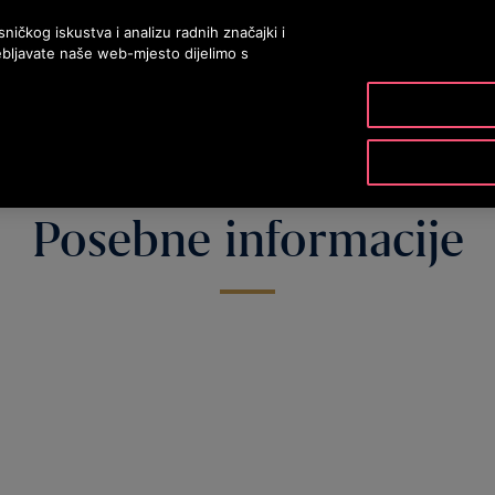
ičkog iskustva i analizu radnih značajki i
bljavate naše web-mjesto dijelimo s
PROIZVODI I USLUGE
ALATI I RESURSI
NAŠA 
Posebne informacije