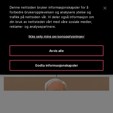
OTISLINE 22707575
Trykk ENTER for å hoppe til Hovedinnhold
Denne nettsiden bruker informasjonskapsler for å
forbedre brukeropplevelsen og analysere ytelse og
SØK
trafikk på nettsiden vår. Vi deler også informasjon om
MENY
din bruk av nettstedet vårt med våre sosiale medier,
reklame- og analysepartnere.
Ikke selg mine personopplysninger
Christopher J. Kearney
Avvis alle
Godta informasjonskapsler