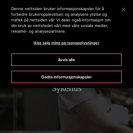
OTISLINE 22707575
Trykk ENTER for å hoppe til Hovedinnhold
Denne nettsiden bruker informasjonskapsler for å
forbedre brukeropplevelsen og analysere ytelse og
SØK
trafikk på nettsiden vår. Vi deler også informasjon om
MENY
din bruk av nettstedet vårt med våre sosiale medier,
reklame- og analysepartnere.
Ikke selg mine personopplysninger
Avvis alle
Godta informasjonskapsler
Sykehus