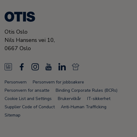
Otis Oslo
Nils Hansens vei 10,
0667
Oslo
N
F
I
Y
L
N
e
a
n
o
i
e
Personvern
Personvern for jobbsøkere
w
c
s
u
n
w
Personvern for ansatte
Binding Corporate Rules (BCRs)
s
e
t
T
k
s
Cookie List and Settings
Brukervilkår
IT-sikkerhet
Supplier Code of Conduct
Anti-Human Trafficking
F
b
a
u
e
F
Sitemap
e
o
g
b
d
e
e
o
r
e
i
e