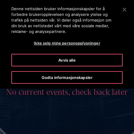
OTISLINE 22707575
Trykk ENTER for å hoppe til Hovedinnhold
Denne nettsiden bruker informasjonskapsler for å
forbedre brukeropplevelsen og analysere ytelse og
SØK
trafikk på nettsiden vår. Vi deler også informasjon om
MENY
din bruk av nettstedet vårt med våre sosiale medier,
reklame- og analysepartnere.
Ikke selg mine personopplysninger
Avvis alle
Godta informasjonskapsler
No current events, check back later