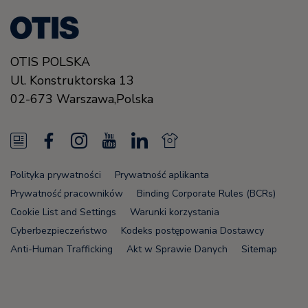
OTIS POLSKA
Ul. Konstruktorska 13
02-673 Warszawa,
Polska
N
F
I
Y
L
N
e
a
n
o
i
e
Polityka prywatności
Prywatność aplikanta
w
c
s
u
n
w
Prywatność pracowników
Binding Corporate Rules (BCRs)
s
e
t
T
k
s
Cookie List and Settings
Warunki korzystania
Cyberbezpieczeństwo
Kodeks postępowania Dostawcy
F
b
a
u
e
F
Anti-Human Trafficking
Akt w Sprawie Danych
Sitemap
e
o
g
b
d
e
e
o
r
e
i
e