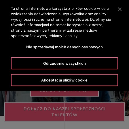
OTISLINE +48 800 444 555
Naciśnij Enter, aby przejść do głównej zawartości
Ta strona internetowa korzysta z plików cookie w celu
zwiększenia doświadczenia użytkownika oraz analizy
SZUKAJ
wydajności i ruchu na stronie internetowej. Dzielimy się
MENU
również informacjami na temat korzystania z naszej
Kariera
strony z naszymi partnerami w zakresie mediów
społecznościowych, reklamy i analizy.
Dołącz do rodziny Otis, gdzie współpraca,
Nie sprzedawaj moich danych osobowych
innowacyjność i samodzielność pomagają wspiąć
się na nowy poziom zarówno każdemu
Odrzucenie wszystkich
pracownikowi, jak i całej firmie.
Akceptacja plików cookie
SZUKAJ OFERT PRACY
DOŁĄCZ DO NASZEJ SPOŁECZNOŚCI
TALENTÓW