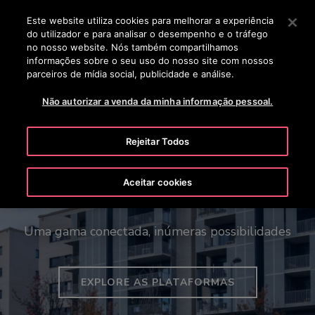
OTISLINE 00351 219 268 200
Prima Enter para saltar para o Conteúdo Principal
Este website utiliza cookies para melhorar a experiência
do utilizador e para analisar o desempenho e o tráfego
PESQUISAR
no nosso website. Nós também compartilhamos
MENU
informações sobre o seu uso do nosso site com nossos
parceiros de mídia social, publicidade e análise.
Não autorizar a venda da minha informação pessoal.
Rejeitar Todos
Aceitar cookies
Os elevadores Gen3™ e Gen360™
Uma gama conectada, inúmeras possibilidades
EXPLORE AS PLATAFORMAS