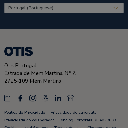
United States (EN)
Otis Portugal
Estrada de Mem Martins, N.º 7,
2725-109
Mem Martins
N
F
I
Y
L
N
e
a
n
o
i
e
Política de Privacidade
Privacidade do candidato
w
c
s
u
n
w
Privacidade do colaborador
Binding Corporate Rules (BCRs)
Cookie List and Settings
Termos de Uso
Cibersegurança