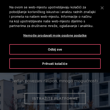
OTISLINE 0800 60 60 60
Nyomja le az Enter billentyűt a fő tartalomra ugráshoz
Na ovom se web-mjestu upotrebljavaju kolačići za
poboljšanje korisničkog iskustva i analizu radnih značajki
PRETRAŽI
i prometa na našem web-mjestu. Informacije o načinu
IZBOR
na koji upotrebljavate naše web-mjesto dijelimo s
partnerima za društvene mreže, oglašavanje i analitiku.
Nemojte prodavati moje osobne podatke
Odbij sve
Vaša vizija u pokretu
Prihvati kolačiće
Gen3™ i Gen360™ platforme
Naš Otis Create alat može pomoći u
pojednostavljenju planiranja sustava dizala, s
preporučenim konfiguracijama, prilagođenim
Jedan povezani raspon, mnogo mogućnosti
detaljima performansi i još mnogo toga – sve u
nekoliko klikova.
ISTRAŽITE PLATFORME