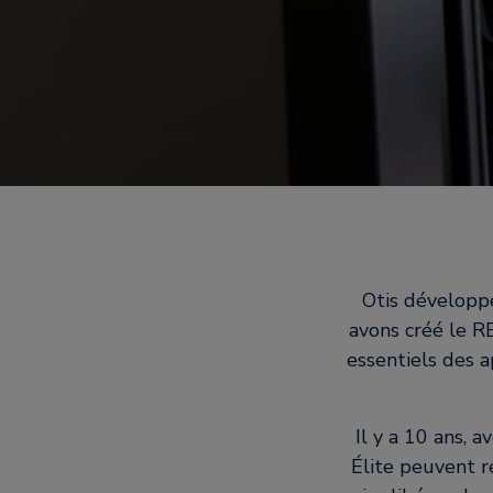
Otis développe
avons créé le R
essentiels des a
Il y a 10 ans, 
Élite peuvent r