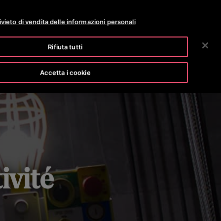
OTISLINE 800 824 024
ARCHIVIO STAMPA
CARRIERE
ivieto di vendita delle informazioni personali
RICERCA
OSTRA AZIENDA
INVESTITORI
CONTATTACI
Rifiuta tutti
Accetta i cookie
ivité