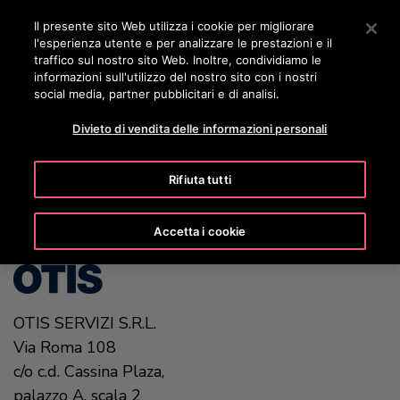
OTISLINE 800 824 024
Premere Invio per passare al contenuto principale
Il presente sito Web utilizza i cookie per migliorare
l'esperienza utente e per analizzare le prestazioni e il
RICERCA
traffico sul nostro sito Web. Inoltre, condividiamo le
MENÙ
informazioni sull'utilizzo del nostro sito con i nostri
social media, partner pubblicitari e di analisi.
Divieto di vendita delle informazioni personali
United States (EN)
Rifiuta tutti
Accetta i cookie
OTIS SERVIZI S.R.L.
Via Roma 108
c/o c.d. Cassina Plaza,
palazzo A, scala 2