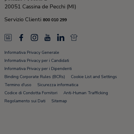
20051
Cassina de Pecchi (MI)
Servizio Clienti
800 010 299
N
F
I
Y
L
N
e
a
n
o
i
e
Informativa Privacy Generale
w
c
s
u
n
w
Informativa Privacy per i Candidati
s
e
t
T
k
s
Informativa Privacy per i Dipendenti
Binding Corporate Rules (BCRs)
Cookie List and Settings
F
b
a
u
e
F
Termino d'uso
Sicurezza informatica
e
o
g
b
d
e
Codice di Condotta Fornitori
Anti-Human Trafficking
e
o
r
e
i
e
Regolamento sui Dati
Sitemap
d
k
a
n
d
m
Node Name: liferay-5f5886b7f9-8dpcx