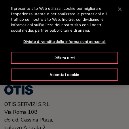
OTISLINE 800 824 024
Premere Invio per passare al contenuto principale
Il presente sito Web utilizza i cookie per migliorare
l'esperienza utente e per analizzare le prestazioni e il
RICERCA
traffico sul nostro sito Web. Inoltre, condividiamo le
MENÙ
informazioni sull'utilizzo del nostro sito con i nostri
social media, partner pubblicitari e di analisi.
Divieto di vendita delle informazioni personali
United States (EN)
Rifiuta tutti
Accetta i cookie
OTIS SERVIZI S.R.L.
Via Roma 108
c/o c.d. Cassina Plaza,
palazzo A, scala 2