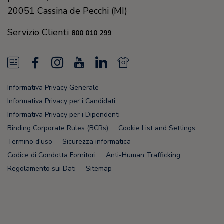
20051
Cassina de Pecchi (MI)
Servizio Clienti
800 010 299
N
F
I
Y
L
N
e
a
n
o
i
e
Informativa Privacy Generale
w
c
s
u
n
w
Informativa Privacy per i Candidati
s
e
t
T
k
s
Informativa Privacy per i Dipendenti
Binding Corporate Rules (BCRs)
Cookie List and Settings
F
b
a
u
e
F
Termino d'uso
Sicurezza informatica
e
o
g
b
d
e
Codice di Condotta Fornitori
Anti-Human Trafficking
e
o
r
e
i
e
Regolamento sui Dati
Sitemap
d
k
a
n
d
m
Node Name: liferay-5f5886b7f9-fws84