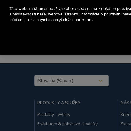
Stlačením klávesu Enter preskočíte na hlavný obsah
Táto webová stránka používa súbory cookies na zlepšenie používa
a návštevnosti našej webovej stránky. Informácie o používaní našej
médiami, reklamnými a analytickými partnermi.
United States (EN)
PRODUKTY A SLUŽBY
NÁST
Produkty - výťahy
Knižn
Eskalátory & pohyblivé chodníky
Skúse