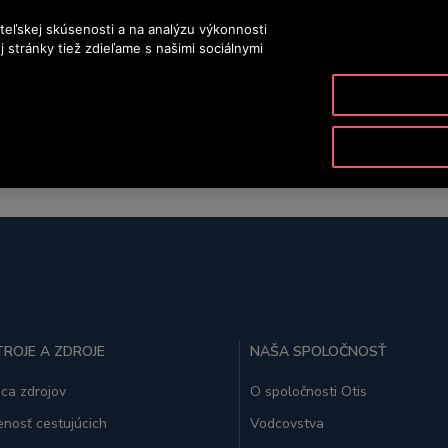
teľskej skúsenosti a na analýzu výkonnosti
OT
 stránky tiež zdieľame s našimi sociálnymi
PRODUKTY A SLUŽBY
NÁSTROJE A ZDROJE
NAŠA S
ROJE A ZDROJE
NAŠA SPOLOČNOSŤ
ica zdrojov
O spoločnosti Otis
nosť cestujúcich
Vodcovstva