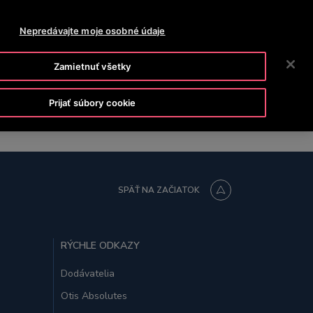
ISLINE 0800 13 14 15
SPRÁVY
PRACOVNÉ PONUKY
Nepredávajte moje osobné údaje
VYHĽADÁVA
POLOČNOSŤ
INVESTORI
KONTAKTUJTE NÁS
Zamietnuť všetky
Prijať súbory cookie
SPÄŤ NA ZAČIATOK
RÝCHLE ODKAZY
Dodávatelia
Otis Absolutes