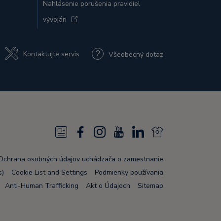
Nahlásenie porušenia pravidiel
vývojári
Kontaktujte servis
Všeobecný dotaz
N
F
I
Y
L
N
e
a
n
o
i
e
Ochrana osobných údajov uchádzača o zamestnanie
w
c
s
u
n
w
s)
Cookie List and Settings
Podmienky používania
s
e
t
T
k
s
Anti-Human Trafficking
Akt o Údajoch
Sitemap
F
b
a
u
e
F