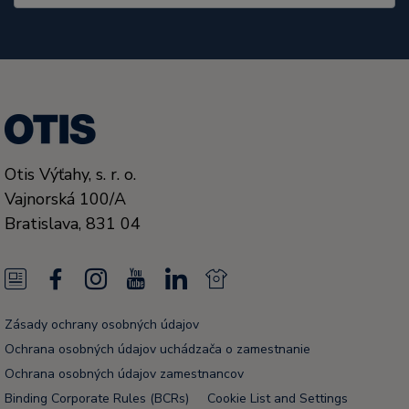
Otis Výťahy, s. r. o.
Vajnorská 100/A
Bratislava,
831 04
N
F
I
Y
L
N
e
a
n
o
i
e
Zásady ochrany osobných údajov
w
c
s
u
n
w
Ochrana osobných údajov uchádzača o zamestnanie
s
e
t
T
k
s
Ochrana osobných údajov zamestnancov
Binding Corporate Rules (BCRs)
Cookie List and Settings