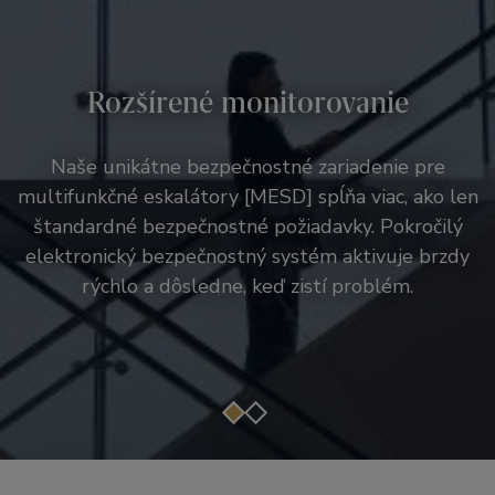
Inteligentnejší dizajn
Rozšírené monitorovanie
Miesto, kde sa pohyblivé madlo eskalátora otáča,
poskytuje výnimočnú úroveň bezpečnosti a sily.
Naše unikátne bezpečnostné zariadenie pre
multifunkčné eskalátory [MESD] spĺňa viac, ako len
Zužujúci sa dizajn minimalizuje riziko, že sa
štandardné bezpečnostné požiadavky. Pokročilý
cestujúci dotknú deflektorov, zatiaľ čo
bezpečnostné kefy jemne odvádzajú cestujúcich od
elektronický bezpečnostný systém aktivuje brzdy
bočných panelov. Samotné bočné panely znižujú
rýchlo a dôsledne, keď zistí problém.
trenie, aby zabránili zachyteniu predmetov.