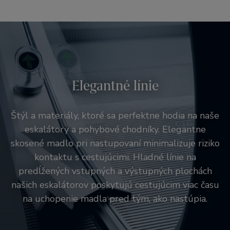
Elegantné línie
Architektonická flexibilita
Integrované osvetlenie
Štýl a materiály, ktoré sa perfektne hodia na naše
eskalátory a pohybové chodníky. Elegantne
Energeticky úsporné LED diódy ponúkajú výber
Energeticky úsporné LED diódy ponúkajú výber
skosené madlo pri nastupovaní minimalizuje riziko
farebného osvetlenia pre madlá, balustrády a
farebného osvetlenia pre madlá, balustrády a
kontaktu s cestujúcimi. Hladné línie na
bočné panely. Osvetlenie smeru transportu dávajú
bočné panely. Osvetlenie smeru transportu dávajú
predĺžených vstupných a výstupných plochách
cestujúcim jemné smerovacie signály.
cestujúcim jemné smerovacie signály.
našich eskalátorov poskytujú cestujúcim viac času
na uchopenie madla pred tým, ako nastúpia.