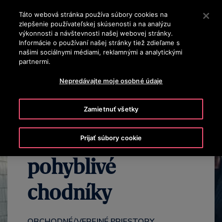
OTISLINE 0800 13 14 15
Stlačením klávesu Enter preskočíte na hlavný obsah
Táto webová stránka používa súbory cookies na
zlepšenie používateľskej skúsenosti a na analýzu
VYHĽADÁVAŤ
výkonnosti a návštevnosti našej webovej stránky.
PONU
Informácie o používaní našej stránky tiež zdieľame s
našimi sociálnymi médiami, reklamnými a analytickými
partnermi.
COMMERCIAL
PUBLIC
FEATURES
KVALITA
SUSTAINA
Nepredávajte moje osobné údaje
Zamietnuť všetky
Eskalátory &
Prijať súbory cookie
pohyblivé
chodníky
OBCHODNÉ/VEREJNÉ PRIESTORY