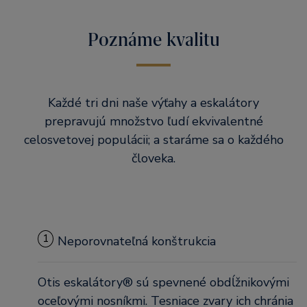
Poznáme kvalitu
Každé tri dni naše výťahy a eskalátory
prepravujú množstvo ľudí ekvivalentné
celosvetovej populácii; a staráme sa o každého
človeka.
1
Neporovnateľná konštrukcia
Otis eskalátory® sú spevnené obdĺžnikovými
oceľovými nosníkmi. Tesniace zvary ich chránia