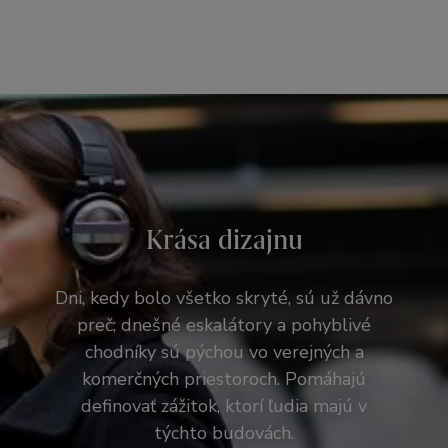
Krása dizajnu
Dni, kedy bolo všetko skryté, sú už dávno
preč; dnešné eskalátory a pohyblivé
chodníky sú pýchou vo verejných a
komerčných priestoroch. Pomáhajú
definovať zážitok, ktorí ľudia majú v
týchto budovách.