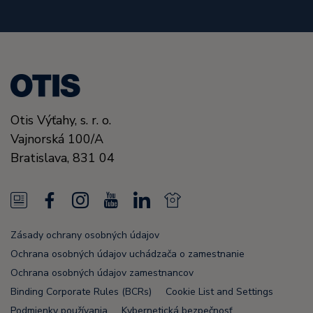
Otis Výťahy, s. r. o.
Vajnorská 100/A
Bratislava,
831 04
N
F
I
Y
L
N
e
a
n
o
i
e
Zásady ochrany osobných údajov
w
c
s
u
n
w
Ochrana osobných údajov uchádzača o zamestnanie
s
e
t
T
k
s
Ochrana osobných údajov zamestnancov
Binding Corporate Rules (BCRs)
Cookie List and Settings
F
b
a
u
e
F
Podmienky používania
Kybernetická bezpečnosť