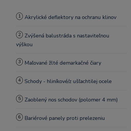
1
Akrylické deflektory na ochranu klinov
2
Zvýšená balustráda s nastaviteľnou
výškou
3
Maľované žlté demarkačné čiary
4
Schody - hliníkové/z ušľachtilej ocele
5
Zaoblený nos schodov (polomer 4 mm)
6
Bariérové panely proti prelezeniu