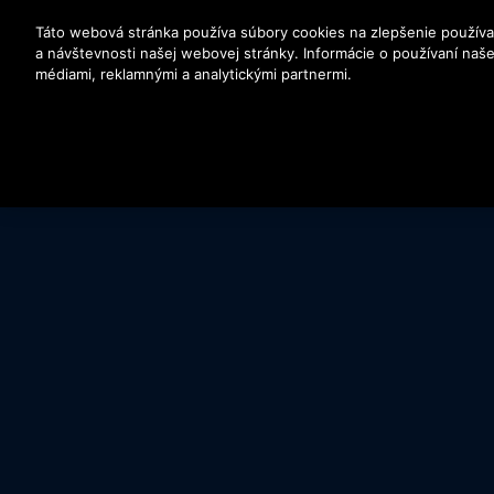
Stlačením klávesu Enter preskočíte na hlavný obsah
Táto webová stránka používa súbory cookies na zlepšenie používa
a návštevnosti našej webovej stránky. Informácie o používaní našej
médiami, reklamnými a analytickými partnermi.