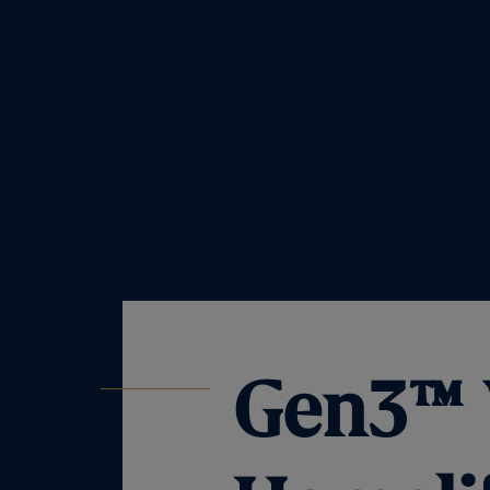
Gen3™ V