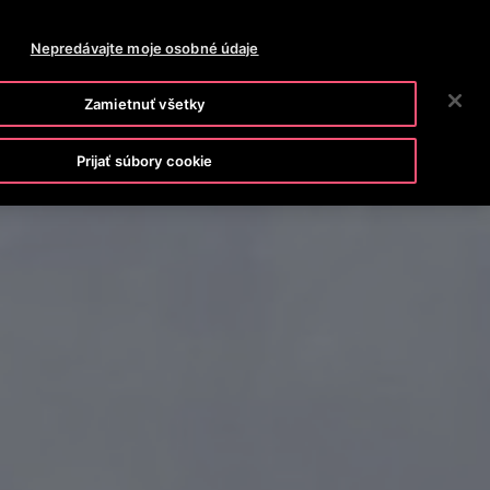
OTISLINE
SPRÁVY
PRACOVNÉ PONUKY
Nepredávajte moje osobné údaje
VYHĽADÁVA
POLOČNOSŤ
INVESTORI
KONTAKTUJTE NÁS
Zamietnuť všetky
Prijať súbory cookie