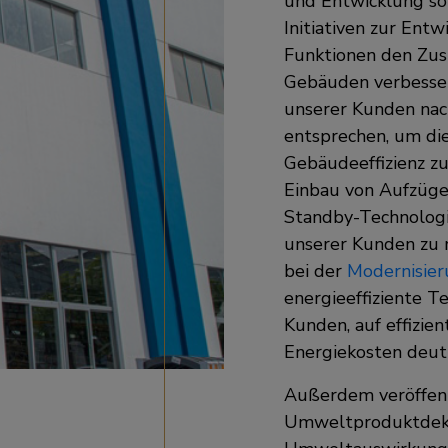
und Entwicklung sow
Initiativen zur Ent
Funktionen den Zus
Gebäuden verbesser
unserer Kunden nac
entsprechen, um die
Gebäudeeffizienz zu
Einbau von Aufzüge
Standby-Technologi
unserer Kunden zu m
bei der
Modernisie
energieeffiziente T
Kunden, auf effizi
Energiekosten deutl
Außerdem veröffent
Umweltproduktdekl