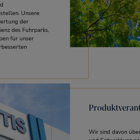
nd
rstellen. Unsere
wertung der
zienz des Fuhrparks,
pen für unser
rbesserten
Produktveran
Wir sind davon über