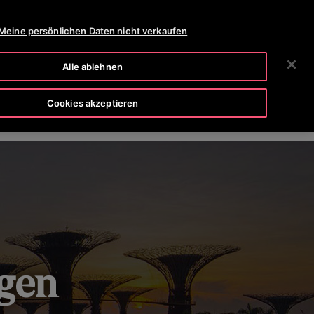
OTISLINE 8002 24 24
NEWSROOM
KARRIERE
Meine persönlichen Daten nicht verkaufen
SUCHEN
HMEN
INVESTOREN
KONTAKTIEREN SIE UNS
Alle ablehnen
RTUNG
UMWELT & AUSWIRKUNGEN
Cookies akzeptieren
gen