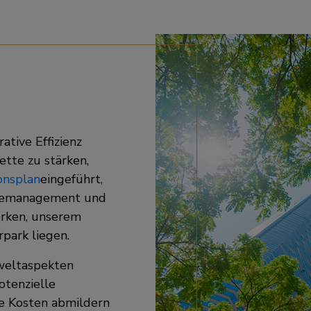
tive Effizienz
ette zu stärken,
onsplan
eingeführt,
iemanagement und
erken, unserem
park liegen.
weltaspekten
otenzielle
e Kosten abmildern